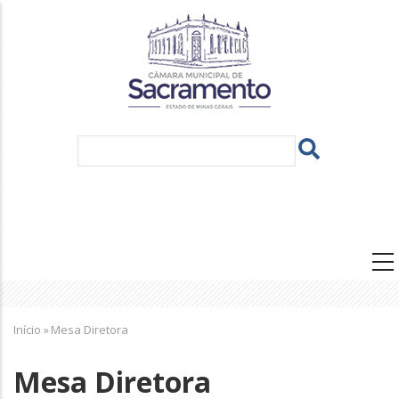
Pular
para
o
conteúdo
principal
Navegação
principal
Trilha
Início
»
Mesa Diretora
de
navegação
Mesa Diretora