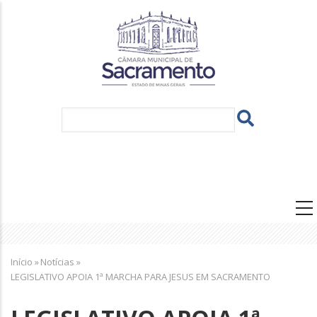
Pular
para
o
conteúdo
principal
Navegação
principal
Trilha
Início
»
Notícias
»
de
LEGISLATIVO APOIA 1ª MARCHA PARA JESUS EM SACRAMENTO
navegação