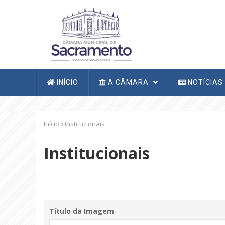
Pular
para
o
conteúdo
principal
Navegação
INÍCIO
A CÂMARA
NOTÍCIAS
principal
Trilha
Início
»
Institucionais
de
navegação
Institucionais
Título da Imagem