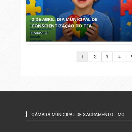
2 DE ABRIL: DIA MUNICIPAL DE
CONSCIENTIZAÇÃO DO TEA
02/04/2026
Paginação
Página
1
Page
2
Page
3
Page
4
atual
CÂMARA MUNICIPAL DE SACRAMENTO - MG